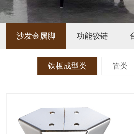
沙发金属脚
功能铰链
铁板成型类
管类